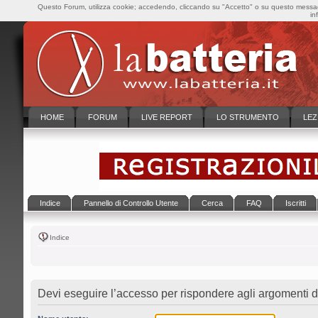
Questo Forum, utilizza cookie; accedendo, cliccando su "Accetto" o su questo messaggi
in
HOME
FORUM
LIVE REPORT
LO STRUMENTO
LEZ
Indice
Pannello di Controllo Utente
Cerca
FAQ
Iscritti
Indice
Devi eseguire l’accesso per rispondere agli argomenti d