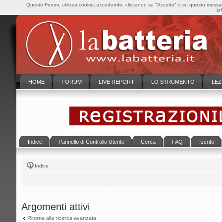
Questo Forum, utilizza cookie; accedendo, cliccando su "Accetto" o su questo messaggi
in
HOME
FORUM
LIVE REPORT
LO STRUMENTO
LEZ
Indice
Pannello di Controllo Utente
Cerca
FAQ
Iscritti
Indice
Argomenti attivi
Ritorna alla ricerca avanzata