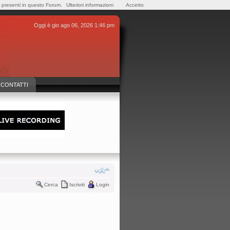
e presenti in questo Forum.
Ulteriori informazioni
Accetto
Oggi è gio ago 06, 2026 1:46 pm
CONTATTI
Cerca
Iscriviti
Login