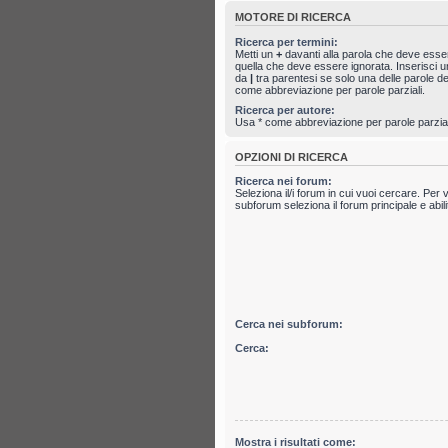
MOTORE DI RICERCA
Ricerca per termini:
Metti un
+
davanti alla parola che deve ess
quella che deve essere ignorata. Inserisci un
da
|
tra parentesi se solo una delle parole 
come abbreviazione per parole parziali.
Ricerca per autore:
Usa * come abbreviazione per parole parzial
OPZIONI DI RICERCA
Ricerca nei forum:
Seleziona il/i forum in cui vuoi cercare. Per 
subforum seleziona il forum principale e abili
Cerca nei subforum:
Cerca:
Mostra i risultati come: