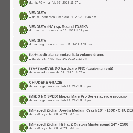
da
nite79
» mar feb 07, 2023 11:57 am
VENDUTA
da
soundgarden
» sab apr 01, 2023 11:36 am
VENDUTA (NA) sp. Roland TD25KV
da
batt...man
» mer mar 22, 2023 8:33 pm
VENDUTA
da
soundgarden
» sab mar 11, 2023 4:33 pm
(bo+sped)rullante metacrliato volume drums
da
piero87
» gio mag 14, 2015 6:13 pm
(SA+Sped)VENDO hardware PRO (aggiornamenti)
da
edmondo
» mer dic 09, 2020 10:57 am
CHIUDERE GRAZIE
da
soundgarden
» mar feb 14, 2023 8:35 pm
(MI/BS NO SPED) Mapex Mars Pro Series acero e mogano
da
soundgarden
» mar feb 14, 2023 8:31 pm
[Mi+sped] Zildjian Avedis Medium Crash 16" - 100€ - CHIUD
da
Forl4
» gio feb 09, 2023 5:47 pm
[Mi+sped] Zildjian Hi Hat Z Custom Mastersound 14" - 250€
da
Forl4
» gio feb 09, 2023 5:44 pm