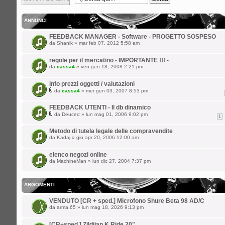
argomento
ANNUNCI
FEEDBACK MANAGER - Software - PROGETTO SOSPESO
da
Shanik
» mar feb 07, 2012 5:58 am
regole per il mercatino - IMPORTANTE !!! -
da
cassa4
» ven gen 18, 2008 2:21 pm
info prezzi oggetti / valutazioni
da
cassa4
» mer gen 03, 2007 8:53 pm
FEEDBACK UTENTI - Il db dinamico
da
Deuced
» lun mag 01, 2006 9:02 pm
1
Metodo di tutela legale delle compravendite
da
Kadaj
» gio apr 20, 2006 12:00 am
elenco negozi online
da
MachineMan
» lun dic 27, 2004 7:37 pm
ARGOMENTI
VENDUTO [CR + sped.] Microfono Shure Beta 98 AD/C
da
arma.65
» lun mag 18, 2026 9:13 pm
[CR+sped.] Zildjian K Ride 20"