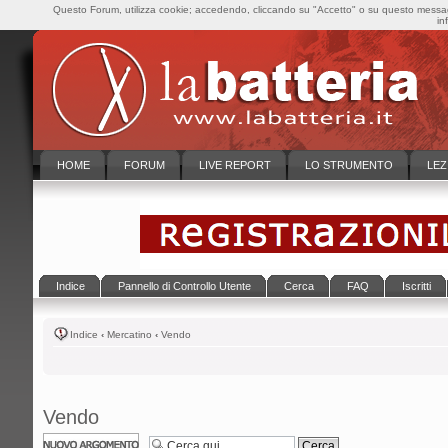
Questo Forum, utilizza cookie; accedendo, cliccando su "Accetto" o su questo messaggi
in
HOME
FORUM
LIVE REPORT
LO STRUMENTO
LEZ
Indice
Pannello di Controllo Utente
Cerca
FAQ
Iscritti
Indice
‹
Mercatino
‹
Vendo
Vendo
Scrivi un nuovo