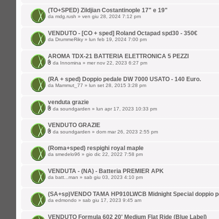
(TO+SPED) Zildjian Costantinople 17" e 19"
da
mdg.rush
» ven giu 28, 2024 7:12 pm
VENDUTO - [CO + sped] Roland Octapad spd30 - 350€
da
DrummeRiky
» lun feb 19, 2024 7:00 pm
AROMA TDX-21 BATTERIA ELETTRONICA 5 PEZZI
da
Innomina
» mer nov 22, 2023 6:27 pm
(RA + sped) Doppio pedale DW 7000 USATO - 140 Euro.
da
Mammut_77
» lun set 28, 2015 3:28 pm
venduta grazie
da
soundgarden
» lun apr 17, 2023 10:33 pm
VENDUTO GRAZIE
da
soundgarden
» dom mar 26, 2023 2:55 pm
(Roma+sped) respighi royal maple
da
smedelo96
» gio dic 22, 2022 7:58 pm
VENDUTA - (NA) - Batteria PREMIER APK
da
batt...man
» sab giu 03, 2023 4:10 pm
(SA+sp)VENDO TAMA HP910LWCB Midnight Special doppio p
da
edmondo
» sab giu 17, 2023 9:45 am
VENDUTO Formula 602 20' Medium Flat Ride (Blue Label)