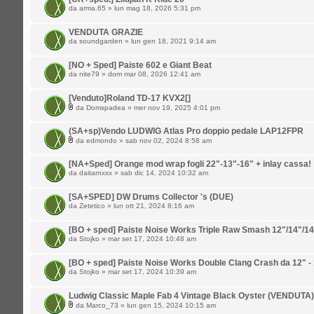
da
arma.65
» lun mag 18, 2026 5:31 pm
VENDUTA GRAZIE
da
soundgarden
» lun gen 18, 2021 9:14 am
[NO + Sped] Paiste 602 e Giant Beat
da
nite79
» dom mar 08, 2026 12:41 am
[Venduto]Roland TD-17 KVX2[]
da
Domspadea
» mer nov 19, 2025 4:01 pm
(SA+sp)Vendo LUDWIG Atlas Pro doppio pedale LAP12FPR
da
edmondo
» sab nov 02, 2024 8:58 am
[NA+Sped] Orange mod wrap fogli 22"-13"-16" + inlay cassa!
da
daitarnxxx
» sab dic 14, 2024 10:32 am
[SA+SPED] DW Drums Collector 's (DUE)
da
Zetetico
» lun ott 21, 2024 8:16 am
[BO + sped] Paiste Noise Works Triple Raw Smash 12"/14"/14
da
Stojko
» mar set 17, 2024 10:48 am
[BO + sped] Paiste Noise Works Double Clang Crash da 12" -
da
Stojko
» mar set 17, 2024 10:39 am
Ludwig Classic Maple Fab 4 Vintage Black Oyster (VENDUTA)
da
Marco_73
» lun gen 15, 2024 10:15 am