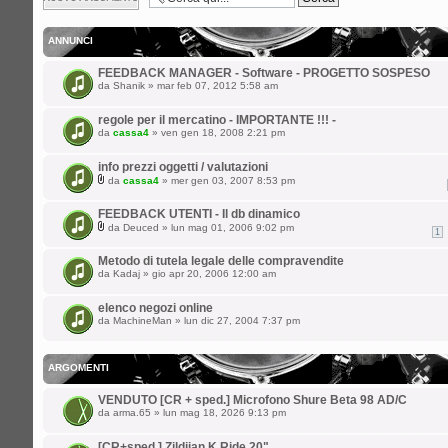
argomento
ANNUNCI
FEEDBACK MANAGER - Software - PROGETTO SOSPESO
da
Shanik
» mar feb 07, 2012 5:58 am
regole per il mercatino - IMPORTANTE !!! -
da
cassa4
» ven gen 18, 2008 2:21 pm
info prezzi oggetti / valutazioni
da
cassa4
» mer gen 03, 2007 8:53 pm
FEEDBACK UTENTI - Il db dinamico
da
Deuced
» lun mag 01, 2006 9:02 pm
1
Metodo di tutela legale delle compravendite
da
Kadaj
» gio apr 20, 2006 12:00 am
elenco negozi online
da
MachineMan
» lun dic 27, 2004 7:37 pm
ARGOMENTI
VENDUTO [CR + sped.] Microfono Shure Beta 98 AD/C
da
arma.65
» lun mag 18, 2026 9:13 pm
[CR+sped.] Zildjian K Ride 20"