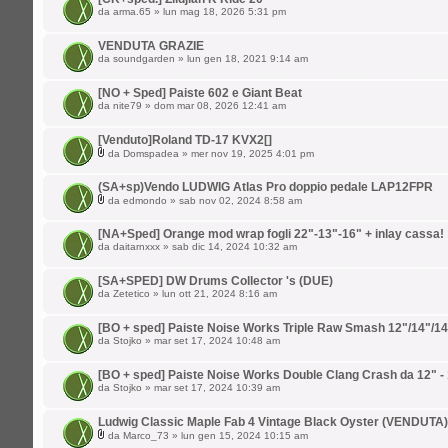
da
arma.65
» lun mag 18, 2026 5:31 pm
VENDUTA GRAZIE
da
soundgarden
» lun gen 18, 2021 9:14 am
[NO + Sped] Paiste 602 e Giant Beat
da
nite79
» dom mar 08, 2026 12:41 am
[Venduto]Roland TD-17 KVX2[]
da
Domspadea
» mer nov 19, 2025 4:01 pm
(SA+sp)Vendo LUDWIG Atlas Pro doppio pedale LAP12FPR
da
edmondo
» sab nov 02, 2024 8:58 am
[NA+Sped] Orange mod wrap fogli 22"-13"-16" + inlay cassa!
da
daitarnxxx
» sab dic 14, 2024 10:32 am
[SA+SPED] DW Drums Collector 's (DUE)
da
Zetetico
» lun ott 21, 2024 8:16 am
[BO + sped] Paiste Noise Works Triple Raw Smash 12"/14"/14
da
Stojko
» mar set 17, 2024 10:48 am
[BO + sped] Paiste Noise Works Double Clang Crash da 12" -
da
Stojko
» mar set 17, 2024 10:39 am
Ludwig Classic Maple Fab 4 Vintage Black Oyster (VENDUTA)
da
Marco_73
» lun gen 15, 2024 10:15 am