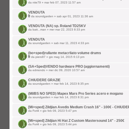
da
nite79
» mar feb 07, 2023 11:57 am
VENDUTA
da
soundgarden
» sab apr 01, 2023 11:36 am
VENDUTA (NA) sp. Roland TD25KV
da
batt...man
» mer mar 22, 2023 8:33 pm
VENDUTA
da
soundgarden
» sab mar 11, 2023 4:33 pm
(bo+sped)rullante metacrliato volume drums
da
piero87
» gio mag 14, 2015 6:13 pm
(SA+Sped)VENDO hardware PRO (aggiornamenti)
da
edmondo
» mer dic 09, 2020 10:57 am
CHIUDERE GRAZIE
da
soundgarden
» mar feb 14, 2023 8:35 pm
(MI/BS NO SPED) Mapex Mars Pro Series acero e mogano
da
soundgarden
» mar feb 14, 2023 8:31 pm
[Mi+sped] Zildjian Avedis Medium Crash 16" - 100€ - CHIUD
da
Forl4
» gio feb 09, 2023 5:47 pm
[Mi+sped] Zildjian Hi Hat Z Custom Mastersound 14" - 250€
da
Forl4
» gio feb 09, 2023 5:44 pm