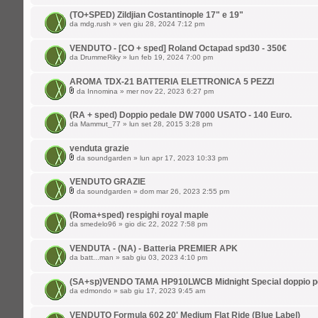
(TO+SPED) Zildjian Costantinople 17" e 19"
da
mdg.rush
» ven giu 28, 2024 7:12 pm
VENDUTO - [CO + sped] Roland Octapad spd30 - 350€
da
DrummeRiky
» lun feb 19, 2024 7:00 pm
AROMA TDX-21 BATTERIA ELETTRONICA 5 PEZZI
da
Innomina
» mer nov 22, 2023 6:27 pm
(RA + sped) Doppio pedale DW 7000 USATO - 140 Euro.
da
Mammut_77
» lun set 28, 2015 3:28 pm
venduta grazie
da
soundgarden
» lun apr 17, 2023 10:33 pm
VENDUTO GRAZIE
da
soundgarden
» dom mar 26, 2023 2:55 pm
(Roma+sped) respighi royal maple
da
smedelo96
» gio dic 22, 2022 7:58 pm
VENDUTA - (NA) - Batteria PREMIER APK
da
batt...man
» sab giu 03, 2023 4:10 pm
(SA+sp)VENDO TAMA HP910LWCB Midnight Special doppio p
da
edmondo
» sab giu 17, 2023 9:45 am
VENDUTO Formula 602 20' Medium Flat Ride (Blue Label)