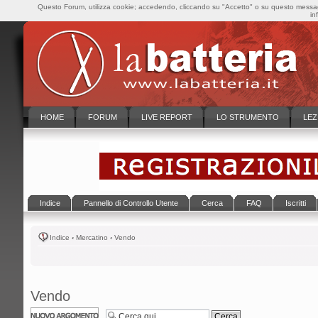
Questo Forum, utilizza cookie; accedendo, cliccando su "Accetto" o su questo messaggi
in
HOME
FORUM
LIVE REPORT
LO STRUMENTO
LEZ
Indice
Pannello di Controllo Utente
Cerca
FAQ
Iscritti
Indice
‹
Mercatino
‹
Vendo
Vendo
Scrivi un nuovo