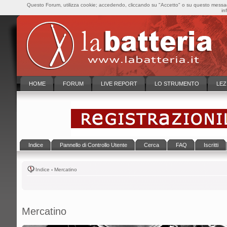
Questo Forum, utilizza cookie; accedendo, cliccando su "Accetto" o su questo messaggi
in
HOME
FORUM
LIVE REPORT
LO STRUMENTO
LEZ
Indice
Pannello di Controllo Utente
Cerca
FAQ
Iscritti
Indice
‹
Mercatino
Mercatino