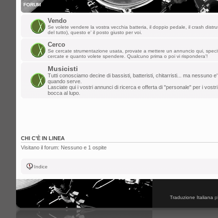
FORUM
Vendo
Se volete vendere la vostra vecchia batteria, il doppio pedale, il crash distru
del tutto), questo e' il posto giusto per voi.
Cerco
Se cercate strumentazione usata, provate a mettere un annuncio qui, spec
cercate e quanto volete spendere. Qualcuno prima o poi vi rispondera'!
Musicisti
Tutti conosciamo decine di bassisti, batteristi, chitarristi... ma nessuno e'
quando serve.
Lasciate qui i vostri annunci di ricerca e offerta di "personale" per i vostri
bocca al lupo.
CHI C’È IN LINEA
Visitano il forum: Nessuno e 1 ospite
Indice
Traduzione Italiana
p