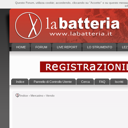
Questo Forum, utilizza cookie; accedendo, cliccando su "Accetto" o su questo messaggi
in
HOME
FORUM
LIVE REPORT
LO STRUMENTO
LEZ
Indice
Pannello di Controllo Utente
Cerca
FAQ
Iscritti
Indice
‹
Mercatino
‹
Vendo