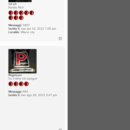
vit vit
Buddy Rich
Messaggi:
5807
Iscritto il:
mar apr 10, 2012 7:06 am
Località:
Milano city
Bigplayer
ho il ritmo nel sangue
Messaggi:
692
Iscritto il:
mer ago 28, 2013 3:47 pm