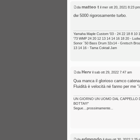
matteo t
da
il mer ott 20, 2021 8:23 pm
dw 5000 rigorosamente turbo.
Yamaha Maple Custom '03 - 24 22 18 8 10 12
'73 WMP 24 20 12 13 14 14 16 18 20 - Ludwig
Sonor `50 Bass Drum 32x14 - Gretsch Broad
13 14 16 - Tama Coktail Jam
Herv
da
il sab ott 29, 2022 7:47 am
Qua manca il glorioso camco catena 
Fluidità è velocità né fanno per me "i
UN GIORNO UN UOMO DAL CAPPELLO DEI
BOTTA!!!"
Segue....prossimamente...
edmondo
da
il dom ott 30, 2022 1:25