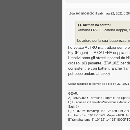
edmondo
da
il sab mag 22, 2021 8:2
nikman ha scritto:
Yamaha FP9005 catena doppia, ma 
Lo adoro per la sua leggerezza, m
ho votato ALTRO ma trattasi sempre 
FlyDRagon).....A CATENA doppia ch
I motivi sono gli stessi riportati da N
grosso, più pesante, (DW 102) per dar
consistenti e con battenti anche Yama
potrebbe andare al 9500) -
Ultima modifica di
edmondo
il gio ott 21, 2021
GEAR:
A) TAMBURO Formula Custom (Red Sparkle) 6
B) DS cassa in EvolutionSuperbassMaple 22x1
Satin ) -
C) X-DRUM: tom/timp. 10" 12" 13ft 14ft 20x1
D) DrumCraft 10" 12" 14"ft Maple +16"ft Bir
E)Yamaha toms 8" 10" 12" 14" 15" 8000RTC