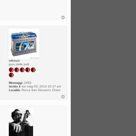
nikman
guru delle pelli
Messaggi:
2493
Iscritto il:
lun mag 05, 2014 10:17 am
Località:
Rocca San Giovanni, Chieti