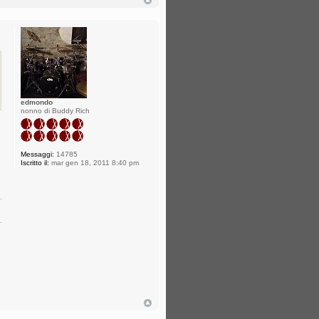
edmondo
nonno di Buddy Rich
Messaggi:
14785
Iscritto il:
mar gen 18, 2011 8:40 pm