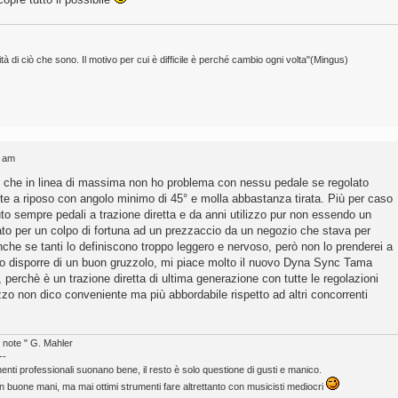
tà di ciò che sono. Il motivo per cui è difficile è perché cambio ogni volta"(Mingus)
7 am
me che in linea di massima non ho problema con nessu pedale se regolato
e a riposo con angolo minimo di 45° e molla abbastanza tirata. Più per caso
o sempre pedali a trazione diretta e da anni utilizzo pur non essendo un
ato per un colpo di fortuna ad un prezzaccio da un negozio che stava per
che se tanti lo definiscono troppo leggero e nervoso, però non lo prenderei a
 disporre di un buon gruzzolo, mi piace molto il nuovo Dyna Sync Tama
erchè è un trazione diretta di ultima generazione con tutte le regolazioni
ezzo non dico conveniente ma più abbordabile rispetto ad altri concorrenti
e note " G. Mahler
--
ti professionali suonano bene, il resto è solo questione di gusti e manico.
 buone mani, ma mai ottimi strumenti fare altrettanto con musicisti mediocri