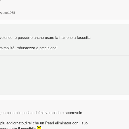
 Oyster1968
endo, è possibile anche usare la trazione a fascetta.
vrabilità, robustezza e precisione!
un possibile pedale definitivo,solido e scorrevole.
iù aggiornato,direi che un Pearl eliminator con i suoi
pre tutto il possibile