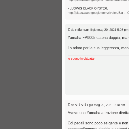
- LUDWIG BLACK OYSTER:
http://picasaweb.google.com/rivolox/Bat ...
nikman
da
il gio mag 20, 2021 5:26 pm
Yamaha FP9005 catena doppia, ma vol
Lo adoro per la sua leggerezza, mano
io suono in ciabatte
vit vit
da
il gio mag 20, 2021 9:10 pm
Avevo uno Yamaha a trazione diretta,
Coi pedali sono poco esigente e non p
accessori(camme,cinghie e catene) co