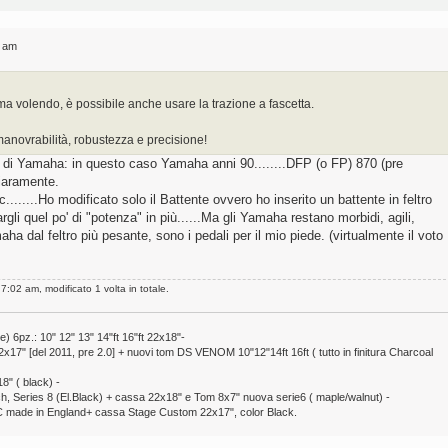
6 am
volendo, è possibile anche usare la trazione a fascetta.
anovrabilità, robustezza e precisione!
di Yamaha: in questo caso Yamaha anni 90........DFP (o FP) 870 (pre
iaramente.
ic........Ho modificato solo il Battente ovvero ho inserito un battente in feltro
gli quel po' di "potenza" in più......Ma gli Yamaha restano morbidi, agili,
ha dal feltro più pesante, sono i pedali per il mio piede. (virtualmente il voto
 7:02 am, modificato 1 volta in totale.
pz.: 10" 12" 13" 14"ft 16"ft 22x18"-
7" [del 2011, pre 2.0] + nuovi tom DS VENOM 10"12"14ft 16ft ( tutto in finitura Charcoal
8" ( black) -
ch, Series 8 (El.Black) + cassa 22x18" e Tom 8x7" nuova serie6 ( maple/walnut) -
 made in England+ cassa Stage Custom 22x17", color Black.