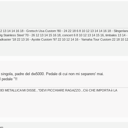
 13 14 14 16 18 - Gretsch Usa Custom '80 - 24 22 18 6 8 10 12 13 14 14 16 18 - Slingerlan
 Stainless Steel '70 - 26 12 13 14 15 16 18, concert 6 8 10 12 13 14 15 16, timbales 13 14 -
kaster '18 22 13 16 - Ayotte Custom '97 22 10 12 14 16 - Yamaha Tour Custom 22 18 10 1
singola, padre del dw5000. Pedale di cui non mi separero' mai.
l pedale "!!
 METALLICA MI DISSE..."DEVI PICCHIARE RAGAZZO...CIò CHE IMPORTA è LA
 pm