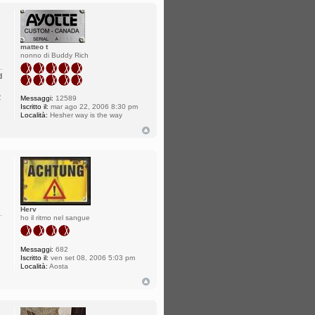
matteo t
nonno di Buddy Rich
d
2
Messaggi:
12589
Iscritto il:
mar ago 22, 2006 8:30 pm
Località:
Hesher way is the way
Herv
ho il ritmo nel sangue
Messaggi:
682
Iscritto il:
ven set 08, 2006 5:03 pm
Località:
Aosta