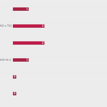
1
 AD o TD)
2
2
nti se a
1
0
0