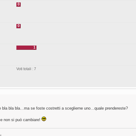
0
0
1
Voti totali : 7
 e bla bla bla…ma se foste costretti a sceglierne uno…quale prendereste?
…e non si può cambiare!
d