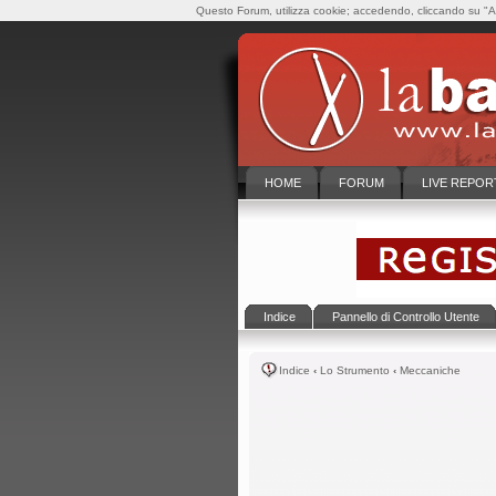
Questo Forum, utilizza cookie; accedendo, cliccando su "Ac
HOME
FORUM
LIVE REPOR
Indice
Pannello di Controllo Utente
Indice
‹
Lo Strumento
‹
Meccaniche