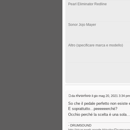
Pearl Eliminator Redline
Sonor Jojo Mayer
Altro (specificare marca e modello)
rivorivo
da
il gio mag 20, 2021 3:34 pm
So che il pedale perfetto non esiste
E soprattutto…peeeeeerchè?
Occhio perché la scelta è una sola
- DRUMSOUND
http://picasaweb.google.it/rivolox/Drumsoun