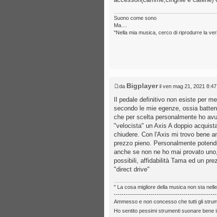
Suono come sono
Ma....
"Nella mia musica, cerco di riprodurre la veri
Bigplayer
da
il ven mag 21, 2021 8:4
Il pedale definitivo non esiste per 
secondo le mie egenze, ossia battent
che per scelta personalmente ho avut
"velocista" un Axis A doppio acquist
chiudere. Con l'Axis mi trovo bene an
prezzo pieno. Personalmente potendo
anche se non ne ho mai provato uno, p
possibili, affidabilità Tama ed un pr
"direct drive"
" La cosa migliore della musica non sta nell
-----------------------------------------------------
Ammesso e non concesso che tutti gli strumen
Ho sentito pessimi strumenti suonare bene in