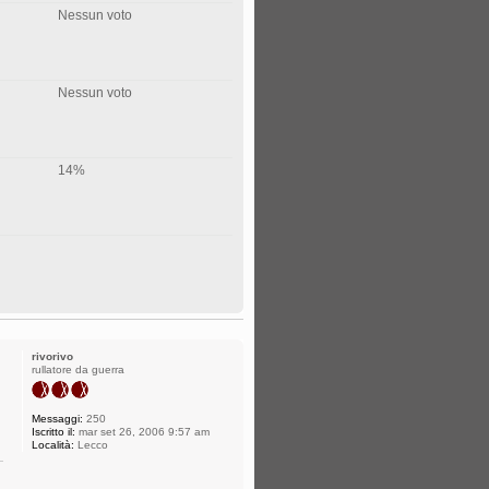
Nessun voto
Nessun voto
14%
rivorivo
rullatore da guerra
Messaggi:
250
Iscritto il:
mar set 26, 2006 9:57 am
Località:
Lecco