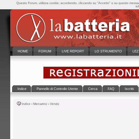
Questo Forum, utilizza cookie; accedendo, cliccando su "Accetto" o su questo messaggi
in
HOME
FORUM
LIVE REPORT
LO STRUMENTO
LEZ
Indice
Pannello di Controllo Utente
Cerca
FAQ
Iscritti
Indice
‹
Mercatino
‹
Vendo